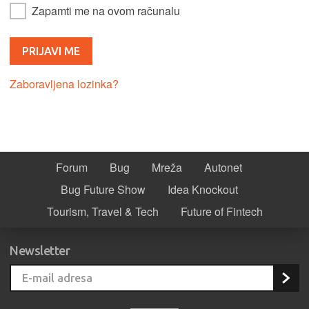
Zapamti me na ovom računalu
Zaboravljena lozinka?
Forum
Bug
Mreža
Autonet
Bug Future Show
Idea Knockout
Tourism, Travel & Tech
Future of Fintech
Newsletter