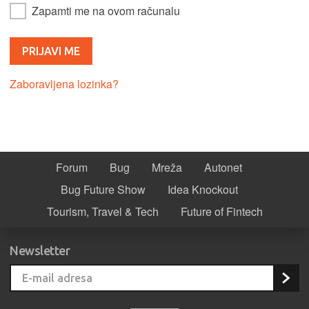
Zapamti me na ovom računalu
Zaboravljena lozinka?
Forum
Bug
Mreža
Autonet
Bug Future Show
Idea Knockout
Tourism, Travel & Tech
Future of Fintech
Newsletter