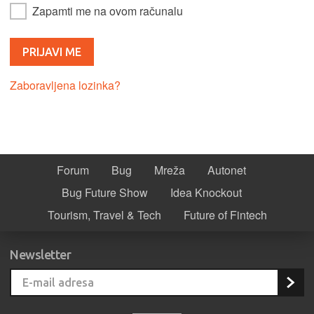
Zapamti me na ovom računalu
Zaboravljena lozinka?
Forum
Bug
Mreža
Autonet
Bug Future Show
Idea Knockout
Tourism, Travel & Tech
Future of Fintech
Newsletter