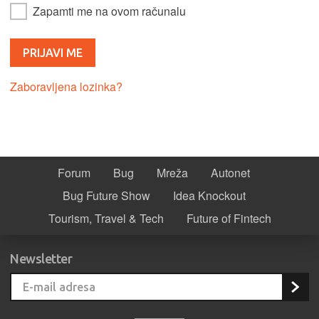
Zapamti me na ovom računalu
Zaboravljena lozinka?
Forum
Bug
Mreža
Autonet
Bug Future Show
Idea Knockout
Tourism, Travel & Tech
Future of Fintech
Newsletter