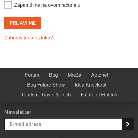
Zapamti me na ovom računalu
Zaboravljena lozinka?
Forum
Bug
Mreža
Autonet
Bug Future Show
Idea Knockout
Tourism, Travel & Tech
Future of Fintech
Newsletter