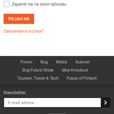
Zapamti me na ovom računalu
Zaboravljena lozinka?
Forum
Bug
Mreža
Autonet
Bug Future Show
Idea Knockout
Tourism, Travel & Tech
Future of Fintech
Newsletter