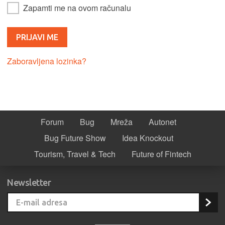
Zapamti me na ovom računalu
Zaboravljena lozinka?
Forum
Bug
Mreža
Autonet
Bug Future Show
Idea Knockout
Tourism, Travel & Tech
Future of Fintech
Newsletter