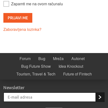
Zapamti me na ovom računalu
Zaboravljena lozinka?
Forum
Bug
Mreža
Autonet
Bug Future Show
Idea Knockout
Tourism, Travel & Tech
Future of Fintech
Newsletter