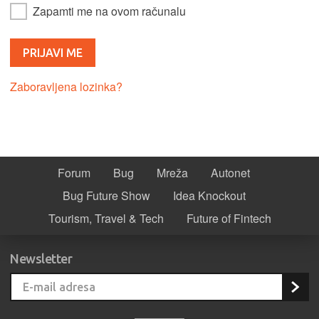
Zapamti me na ovom računalu
Zaboravljena lozinka?
Forum
Bug
Mreža
Autonet
Bug Future Show
Idea Knockout
Tourism, Travel & Tech
Future of Fintech
Newsletter