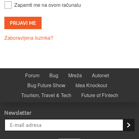
Zapamti me na ovom računalu
Zaboravljena lozinka?
Forum
Bug
Mreža
Autonet
Bug Future Show
Idea Knockout
Tourism, Travel & Tech
Future of Fintech
Newsletter