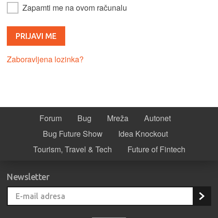
Zapamti me na ovom računalu
Zaboravljena lozinka?
Forum
Bug
Mreža
Autonet
Bug Future Show
Idea Knockout
Tourism, Travel & Tech
Future of Fintech
Newsletter