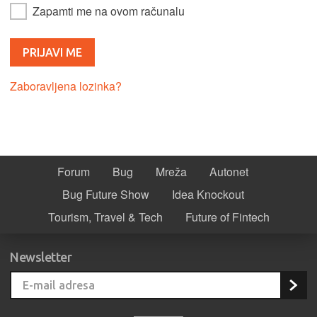
Zapamti me na ovom računalu
Zaboravljena lozinka?
Forum
Bug
Mreža
Autonet
Bug Future Show
Idea Knockout
Tourism, Travel & Tech
Future of Fintech
Newsletter