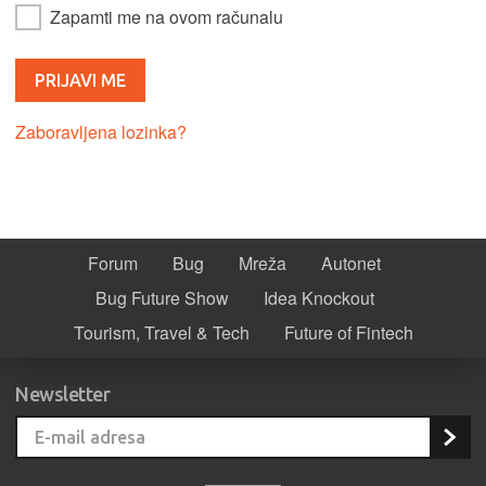
Zapamti me na ovom računalu
Zaboravljena lozinka?
Forum
Bug
Mreža
Autonet
Bug Future Show
Idea Knockout
Tourism, Travel & Tech
Future of Fintech
Newsletter