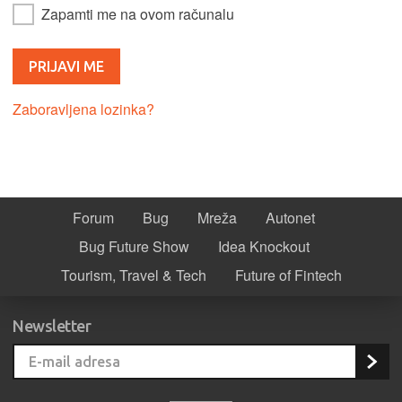
Zapamti me na ovom računalu
Zaboravljena lozinka?
Forum
Bug
Mreža
Autonet
Bug Future Show
Idea Knockout
Tourism, Travel & Tech
Future of Fintech
Newsletter