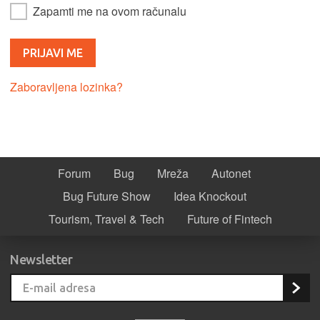
Zapamti me na ovom računalu
Zaboravljena lozinka?
Forum
Bug
Mreža
Autonet
Bug Future Show
Idea Knockout
Tourism, Travel & Tech
Future of Fintech
Newsletter