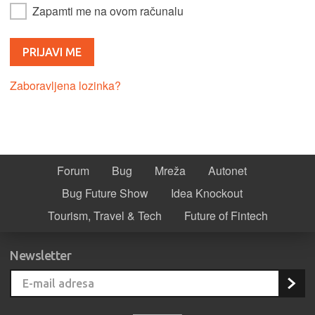
Zapamti me na ovom računalu
Zaboravljena lozinka?
Forum
Bug
Mreža
Autonet
Bug Future Show
Idea Knockout
Tourism, Travel & Tech
Future of Fintech
Newsletter