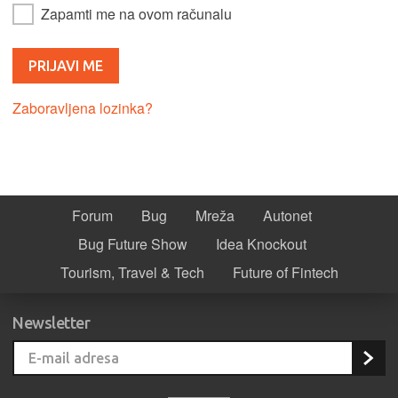
Zapamti me na ovom računalu
Zaboravljena lozinka?
Forum
Bug
Mreža
Autonet
Bug Future Show
Idea Knockout
Tourism, Travel & Tech
Future of Fintech
Newsletter