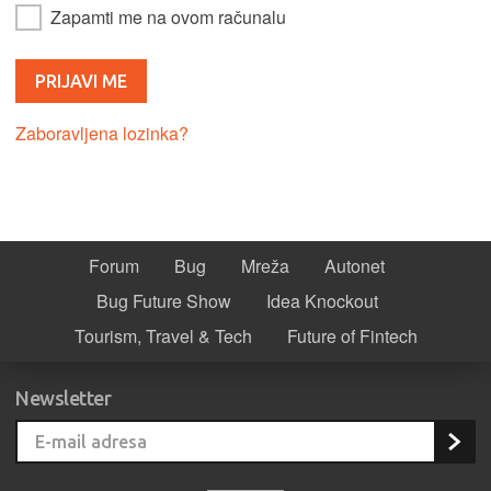
Zapamti me na ovom računalu
Zaboravljena lozinka?
Forum
Bug
Mreža
Autonet
Bug Future Show
Idea Knockout
Tourism, Travel & Tech
Future of Fintech
Newsletter