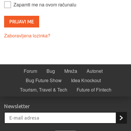
Zapamti me na ovom računalu
Zaboravljena lozinka?
Forum
Bug
Mreža
Autonet
Bug Future Show
Idea Knockout
Tourism, Travel & Tech
Future of Fintech
Newsletter