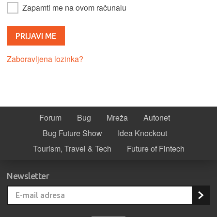
Zapamti me na ovom računalu
Zaboravljena lozinka?
Forum
Bug
Mreža
Autonet
Bug Future Show
Idea Knockout
Tourism, Travel & Tech
Future of Fintech
Newsletter