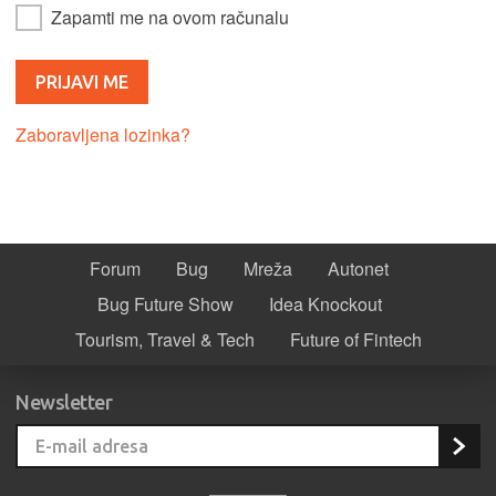
Zapamti me na ovom računalu
Zaboravljena lozinka?
Forum
Bug
Mreža
Autonet
Bug Future Show
Idea Knockout
Tourism, Travel & Tech
Future of Fintech
Newsletter