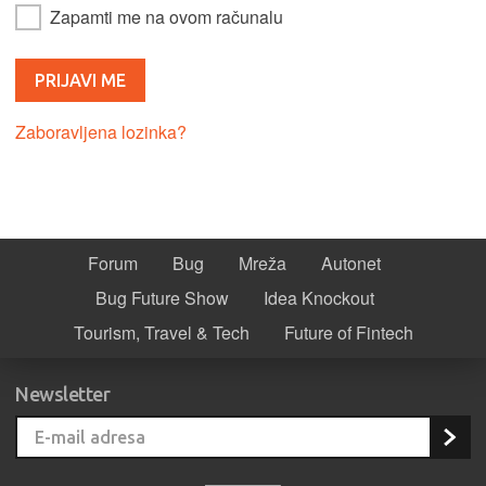
Zapamti me na ovom računalu
Zaboravljena lozinka?
Forum
Bug
Mreža
Autonet
Bug Future Show
Idea Knockout
Tourism, Travel & Tech
Future of Fintech
Newsletter