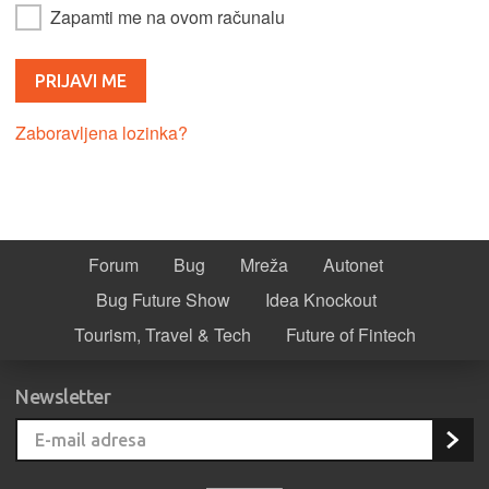
Zapamti me na ovom računalu
Zaboravljena lozinka?
Forum
Bug
Mreža
Autonet
Bug Future Show
Idea Knockout
Tourism, Travel & Tech
Future of Fintech
Newsletter