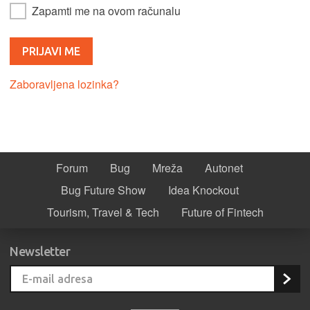
Zapamti me na ovom računalu
Zaboravljena lozinka?
Forum
Bug
Mreža
Autonet
Bug Future Show
Idea Knockout
Tourism, Travel & Tech
Future of Fintech
Newsletter