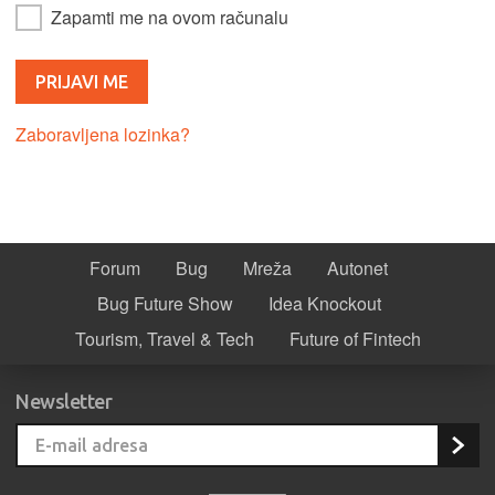
Zapamti me na ovom računalu
Zaboravljena lozinka?
Forum
Bug
Mreža
Autonet
Bug Future Show
Idea Knockout
Tourism, Travel & Tech
Future of Fintech
Newsletter