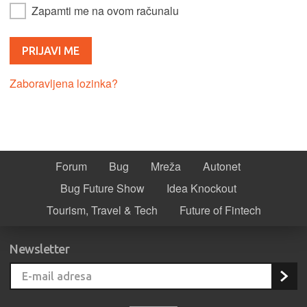
Zapamti me na ovom računalu
Zaboravljena lozinka?
Forum
Bug
Mreža
Autonet
Bug Future Show
Idea Knockout
Tourism, Travel & Tech
Future of Fintech
Newsletter