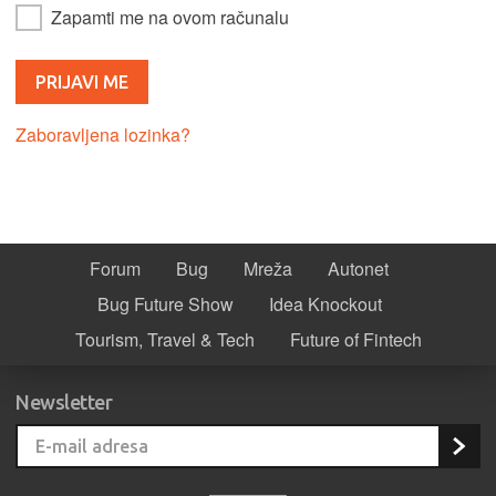
Zapamti me na ovom računalu
Zaboravljena lozinka?
Forum
Bug
Mreža
Autonet
Bug Future Show
Idea Knockout
Tourism, Travel & Tech
Future of Fintech
Newsletter