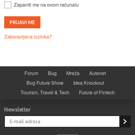
Zapamti me na ovom računalu
Zaboravljena lozinka?
Forum
Bug
Mreža
Autonet
Bug Future Show
Idea Knockout
Tourism, Travel & Tech
Future of Fintech
Newsletter