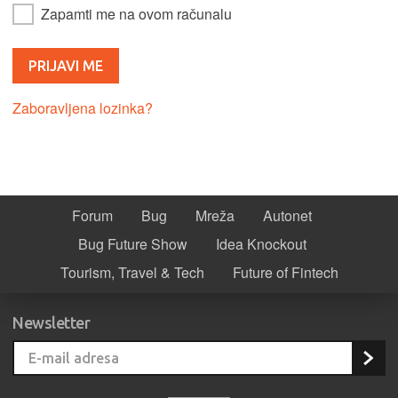
Zapamti me na ovom računalu
Zaboravljena lozinka?
Forum
Bug
Mreža
Autonet
Bug Future Show
Idea Knockout
Tourism, Travel & Tech
Future of Fintech
Newsletter