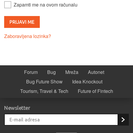
Zapamti me na ovom računalu
Zaboravljena lozinka?
Forum
Bug
Mreža
Autonet
Bug Future Show
Idea Knockout
Tourism, Travel & Tech
Future of Fintech
Newsletter