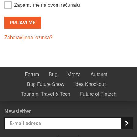
Zapamti me na ovom računalu
Zaboravljena lozinka?
Forum
Bug
Mreža
Autonet
Bug Future Show
Idea Knockout
Tourism, Travel & Tech
Future of Fintech
Newsletter