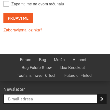
Zapamti me na ovom računalu
Zaboravljena lozinka?
Forum
Bug
Mreža
Autonet
Bug Future Show
Idea Knockout
Tourism, Travel & Tech
Future of Fintech
Newsletter