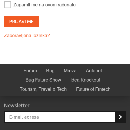
Zapamti me na ovom računalu
Zaboravljena lozinka?
Forum
Bug
Mreža
Autonet
Bug Future Show
Idea Knockout
Tourism, Travel & Tech
Future of Fintech
Newsletter