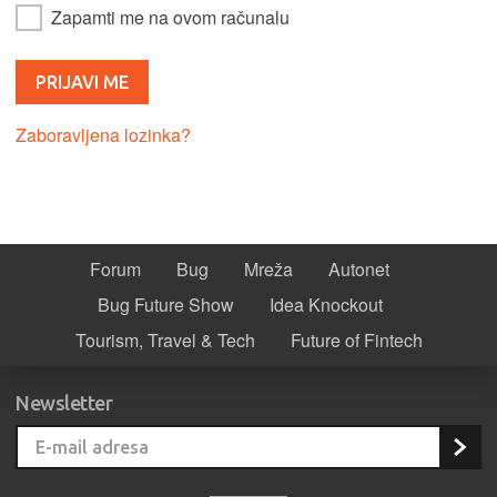
Zapamti me na ovom računalu
Zaboravljena lozinka?
Forum
Bug
Mreža
Autonet
Bug Future Show
Idea Knockout
Tourism, Travel & Tech
Future of Fintech
Newsletter