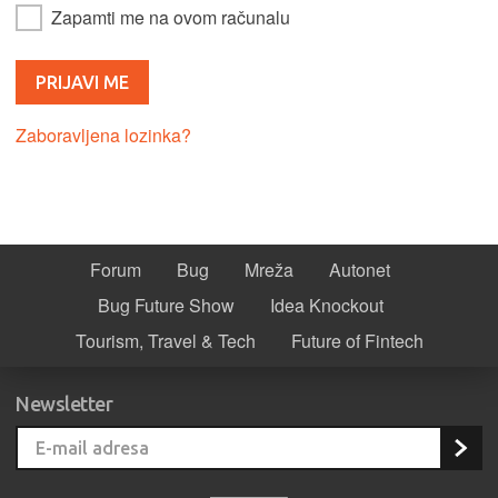
Zapamti me na ovom računalu
Zaboravljena lozinka?
Forum
Bug
Mreža
Autonet
Bug Future Show
Idea Knockout
Tourism, Travel & Tech
Future of Fintech
Newsletter