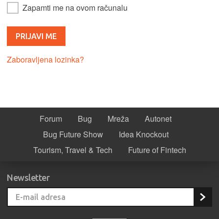
Zapamti me na ovom računalu
Zaboravljena lozinka?
Forum
Bug
Mreža
Autonet
Bug Future Show
Idea Knockout
Tourism, Travel & Tech
Future of Fintech
Newsletter