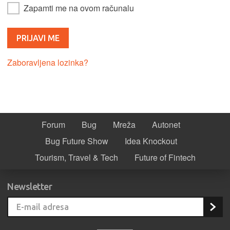
Zapamti me na ovom računalu
Zaboravljena lozinka?
Forum
Bug
Mreža
Autonet
Bug Future Show
Idea Knockout
Tourism, Travel & Tech
Future of Fintech
Newsletter