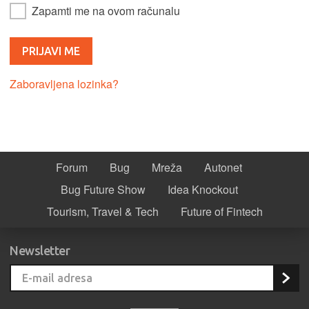
Zapamti me na ovom računalu
Zaboravljena lozinka?
Forum
Bug
Mreža
Autonet
Bug Future Show
Idea Knockout
Tourism, Travel & Tech
Future of Fintech
Newsletter