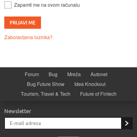
Zapamti me na ovom računalu
Zaboravljena lozinka?
Forum
Bug
Mreža
Autonet
Bug Future Show
Idea Knockout
Tourism, Travel & Tech
Future of Fintech
Newsletter