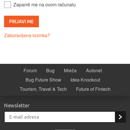
Zapamti me na ovom računalu
Zaboravljena lozinka?
Forum
Bug
Mreža
Autonet
Bug Future Show
Idea Knockout
Tourism, Travel & Tech
Future of Fintech
Newsletter