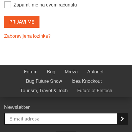
Zapamti me na ovom računalu
Zaboravljena lozinka?
Forum
Bug
Mreža
Autonet
Bug Future Show
Idea Knockout
Tourism, Travel & Tech
Future of Fintech
Newsletter