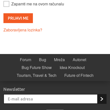
Zapamti me na ovom računalu
Zaboravljena lozinka?
Forum
Bug
Mreža
Autonet
Bug Future Show
Idea Knockout
Tourism, Travel & Tech
Future of Fintech
Newsletter