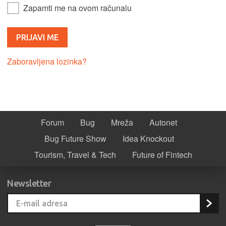
Zapamti me na ovom računalu
Zaboravljena lozinka?
Forum
Bug
Mreža
Autonet
Bug Future Show
Idea Knockout
Tourism, Travel & Tech
Future of Fintech
Newsletter