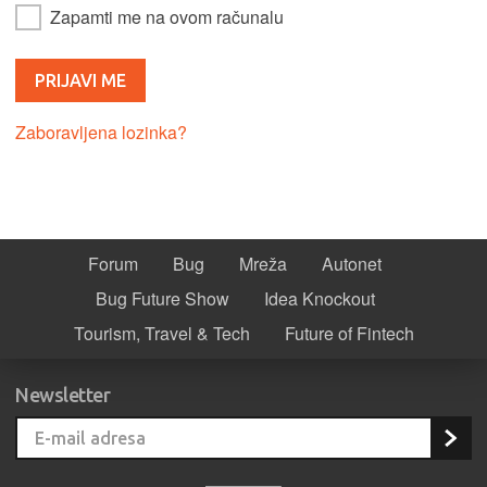
Zapamti me na ovom računalu
Zaboravljena lozinka?
Forum
Bug
Mreža
Autonet
Bug Future Show
Idea Knockout
Tourism, Travel & Tech
Future of Fintech
Newsletter