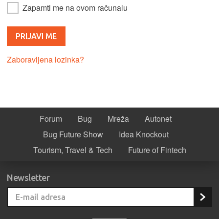
Zapamti me na ovom računalu
Zaboravljena lozinka?
Forum
Bug
Mreža
Autonet
Bug Future Show
Idea Knockout
Tourism, Travel & Tech
Future of Fintech
Newsletter