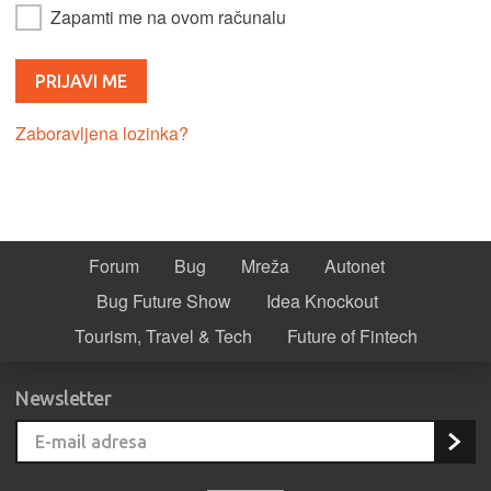
Zapamti me na ovom računalu
Zaboravljena lozinka?
Forum
Bug
Mreža
Autonet
Bug Future Show
Idea Knockout
Tourism, Travel & Tech
Future of Fintech
Newsletter