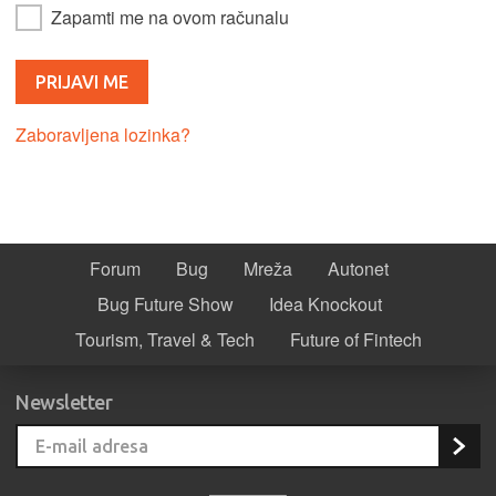
Zapamti me na ovom računalu
Zaboravljena lozinka?
Forum
Bug
Mreža
Autonet
Bug Future Show
Idea Knockout
Tourism, Travel & Tech
Future of Fintech
Newsletter