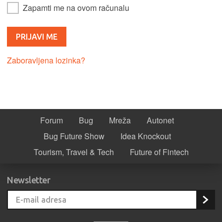
Zapamti me na ovom računalu
Zaboravljena lozinka?
Forum
Bug
Mreža
Autonet
Bug Future Show
Idea Knockout
Tourism, Travel & Tech
Future of Fintech
Newsletter