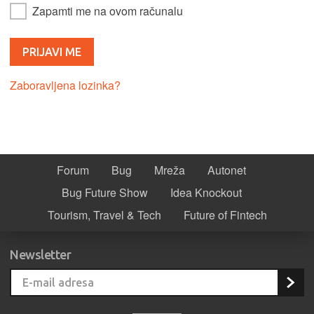
Zapamti me na ovom računalu
Zaboravljena lozinka?
Forum
Bug
Mreža
Autonet
Bug Future Show
Idea Knockout
Tourism, Travel & Tech
Future of Fintech
Newsletter