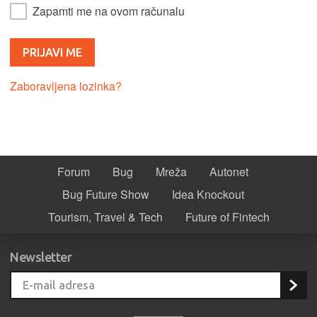
Zapamti me na ovom računalu
Zaboravljena lozinka?
Forum
Bug
Mreža
Autonet
Bug Future Show
Idea Knockout
Tourism, Travel & Tech
Future of Fintech
Newsletter